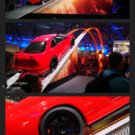
vorheriges
‹
projekt