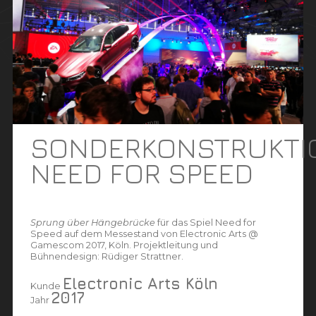
SONDERKONSTRUKTI
NEED FOR SPEED
Sprung über Hängebrücke
für das Spiel Need for
Speed auf dem Messestand von Electronic Arts @
Gamescom 2017, Köln. Projektleitung und
Bühnendesign: Rüdiger Strattner.
Electronic Arts Köln
Kunde
2017
Jahr